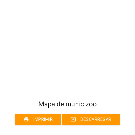
Mapa de munic zoo
print
system_update_alt
IMPRIMIR
DESCARREGAR