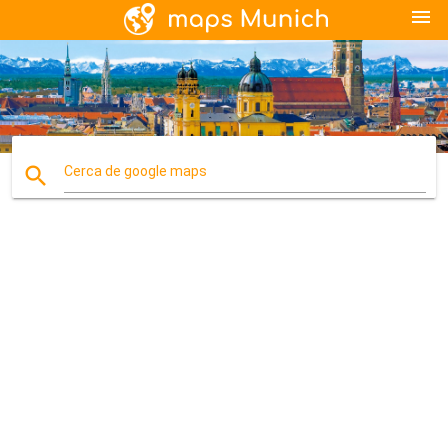
menu
search
Cerca de google maps