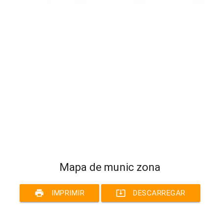
Mapa de munic zona
print
system_update_alt
IMPRIMIR
DESCARREGAR