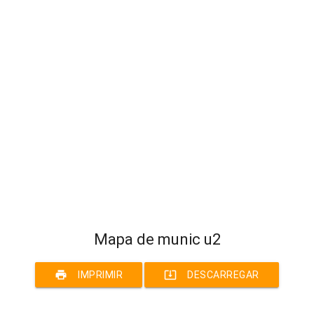
Mapa de munic u2
print
system_update_alt
IMPRIMIR
DESCARREGAR