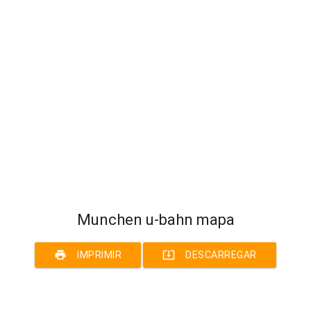
Munchen u-bahn mapa
print
system_update_alt
IMPRIMIR
DESCARREGAR