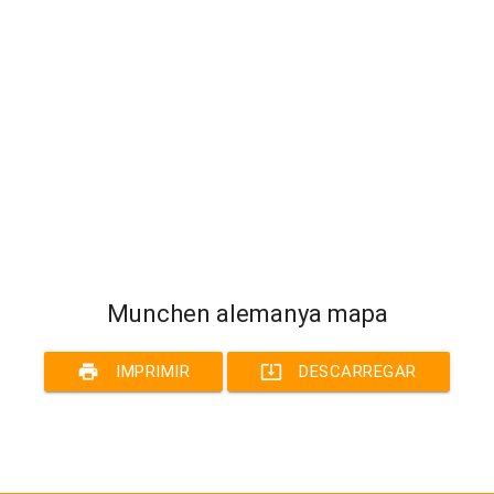
Munchen alemanya mapa
print
system_update_alt
IMPRIMIR
DESCARREGAR