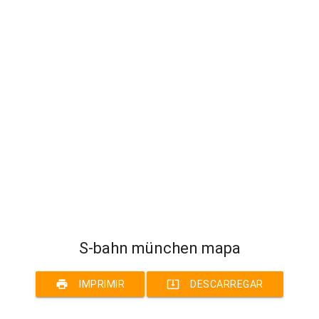
S-bahn münchen mapa
print
system_update_alt
IMPRIMIR
DESCARREGAR