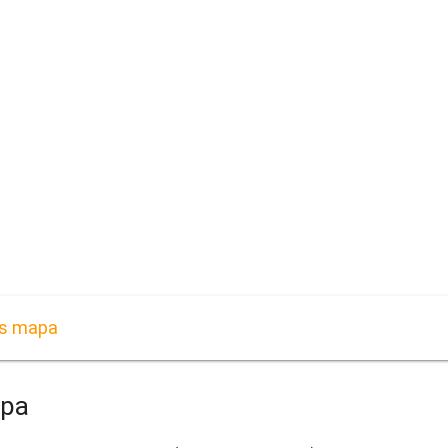
es mapa
apa